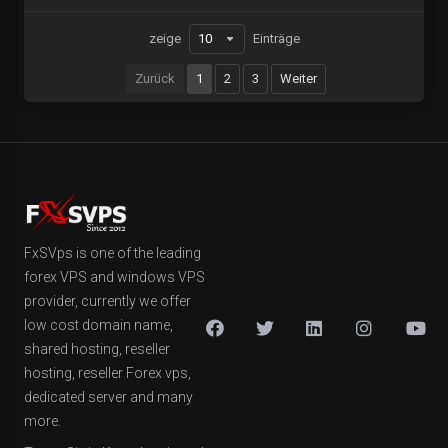
zeige
Einträge
Zurück
1
2
3
Weiter
FxSVps is one of the leading
forex VPS and windows VPS
provider, currently we offer
low cost domain name,
shared hosting, reseller
hosting, reseller Forex vps,
dedicated server and many
more.