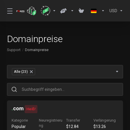
USD
Domainpreise
Support
Domainpreise
Alle (23)
×
.
com
Heiß!
Kategorie
Neuregistrieru
Transfer
Verlängerung
ng
Popular
$12.84
$13.26