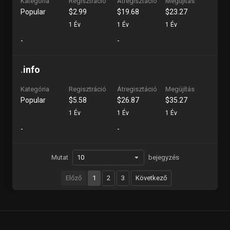
Kategória
Regisztráció
Átregisztáció
Megújítás
Popular
$2.99
$19.68
$23.27
1 Év
1 Év
1 Év
-
-
.
info
Kategória
Regisztráció
Átregisztáció
Megújítás
Popular
$5.58
$26.87
$35.27
1 Év
1 Év
1 Év
-
-
Mutat
bejegyzés
Előző
1
2
3
Következő