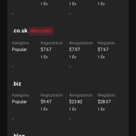
1 Év
1 Év
1 Év
-
-
.
co.uk
NÉPSZERŰ!
Kategória
Regisztráció
Átregisztáció
Megújítás
Popular
$7.67
$7.07
$7.67
1 Év
1 Év
1 Év
-
-
.
biz
Kategória
Regisztráció
Átregisztáció
Megújítás
Popular
$9.47
$23.82
$28.07
1 Év
1 Év
1 Év
-
-
.
blog