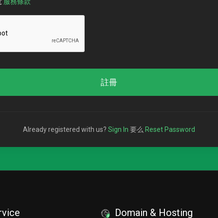
意
服務條款
註冊
Already registered with us?
Sign In
要么
Reset Password
rvice
Domain & Hosting