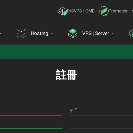
FxSVPS HOME
Promotion
Hosting
VPS | Server
註冊
姓