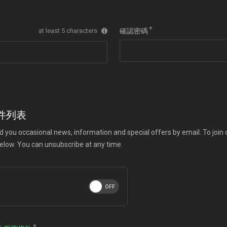
at least 5 characters
確認密碼
件列表
d you occasional news, information and special offers by email. To join ou
below. You can unsubscribe at any time.