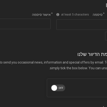
סיסמה
at least 5 characters
אישור סיסמה
 הדיוור שלנו
to send you occasional news, information and special offers by email. To j
simply tick the box below. You can uns