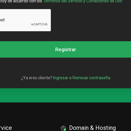
estoy de acuerdo con los
Términos del Servicio y Condiciones de Uso
Registrar
¿Ya eres cliente?
Ingresar
o
Reiniciar contraseña
rvice
Domain & Hosting