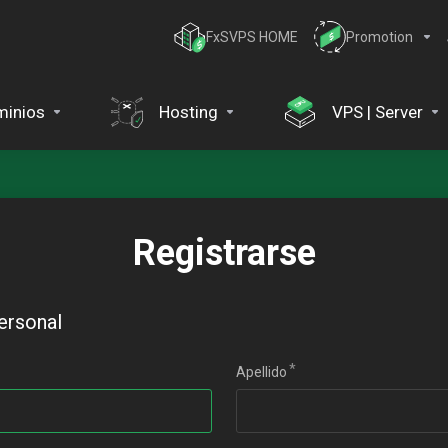
FxSVPS HOME
Promotion
inios
Hosting
VPS | Server
Registrarse
ersonal
Apellido