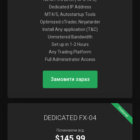
Dedicated IP Address
MT4/5, Autostartup Tools
Optimized cTrader, Ninjatarder
Install Any application (T&C)
Unmetered Bandwidth
Set up in 1-2 Hours
Any Trading Platform
Full Administrator Access
Замовити зараз
Featured
DEDICATED FX-04
Починаючи від
$145.99