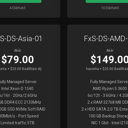
4 Elérhető
10 Elérhető
S-DS-Asia-01
FxS-DS-AMD-
Akár
Akár
$79.00
$149.0
nta + $20.00 Beállítási díj
havonta + $20.00 Beállítási
Fully Managed Server
Fully Managed Serve
Intel Xeon-D 1540
AMD Ryzen 5 3600
c/16t - 2GHz/2.6GHz
6c/12t - 3.6GHz / 4.2
GB DDR4 ECC 2133MHz
2 x RAM 32768 MB DD
0GB SSD NVMe Soft RAID
2 x HDD SATA 2,0 TB Ente
00Mbit/s - Port Speed
100 GB Backup Stora
Limited traffic 5TB
NIC 1 Gbit - Intel I210