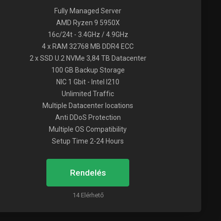
Fully Managed Server
AMD Ryzen 9 5950X
16c/24t - 3.4GHz / 4.9GHz
4 x RAM 32768 MB DDR4 ECC
2 x SSD U.2 NVMe 3,84 TB Datacenter
100 GB Backup Storage
NIC 1 Gbit - Intel I210
Unlimited Traffic
Multiple Datacenter locations
Anti DDoS Protection
Multiple OS Compatibility
Setup Time 2-24 Hours
Rendelés
14 Elérhető