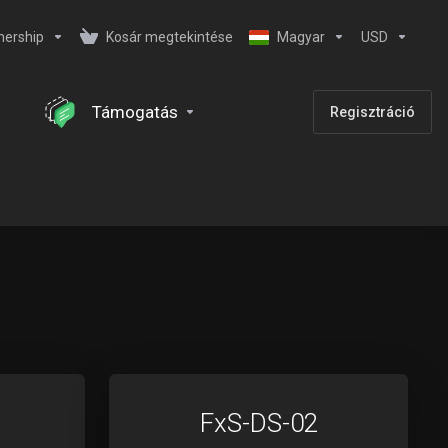
nership
Kosár megtekintése
Magyar
USD
Támogatás
Regisztráció
FxS-DS-02