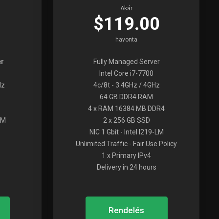
Akár
$119.00
havonta
er
Fully Managed Server
Intel Core i7-7700
Hz
4c/8t - 3.4GHz / 4GHz
64 GB DDR4 RAM
4 x RAM 16384 MB DDR4
-LM
2 x 256 GB SSD
NIC 1 Gbit - Intel I219-LM
Unlimited Traffic - Fair Use Policy
1 x Primary IPv4
Delivery in 24 hours
Rendelés