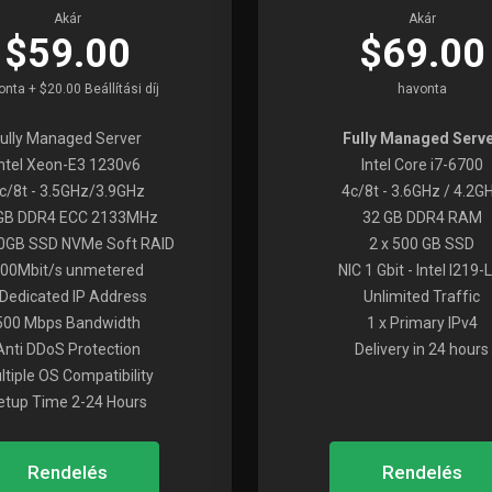
Akár
Akár
$59.00
$69.00
nta + $20.00 Beállítási díj
havonta
Fully Managed Server
Fully Managed Serv
Intel Xeon-E3 1230v6
Intel Core i7-6700
c/8t - 3.5GHz/3.9GHz
4c/8t - 3.6GHz / 4.2G
GB DDR4 ECC 2133MHz
32 GB DDR4 RAM
0GB SSD NVMe Soft RAID
2 x 500 GB SSD
00Mbit/s unmetered
NIC 1 Gbit - Intel I219
 Dedicated IP Address
Unlimited Traffic
500 Mbps Bandwidth
1 x Primary IPv4
Anti DDoS Protection
Delivery in 24 hours
ltiple OS Compatibility
etup Time 2-24 Hours
Rendelés
Rendelés