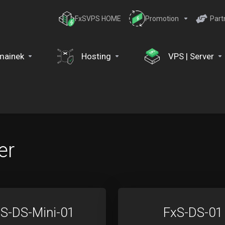
FxSVPS HOME
Promotion
Part
mainek
Hosting
VPS | Server
er
S-DS-Mini-01
FxS-DS-01