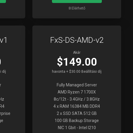
8 Elérhető
v1
FxS-DS-AMD-v2
Akár
0
$149.00
 díj
havonta + $30.00 Beállítási díj
r
Fully Managed Server
AMD Ryzen 7 1700X
GHz
8c/12t - 3.4GHz / 3.8GHz
R4
4 x RAM 16384 MB DDR4
rprise
2 x SSD SATA 512 GB
ge
100 GB Backup Storage
NIC 1 Gbit - Intel I210