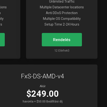
Unlimited Traffic
tions
Multiple Datacenter locations
n
Anti DDoS Protection
ity
Multiple OS Compatibility
rs
Setup Time 2-24 Hours
Rendelés
12 Elérhető
FxS-DS-AMD-v4
Akár
$249.00
havonta + $50.00 Beállítási díj