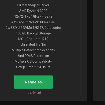
Fully Managed Server
AMD Ryzen 9 3900
12c/24t - 3.1GHz / 4.3GHz
4 x RAM 32768 MB DDR4 ECC
2 x SSD U.2 NVMe 1,92 TB Datacenter
100 GB Backup Storage
NIC 1 Gbit - Intel I210
Unlimited Traffic
Multiple Datacenter locations
Anti DDoS Protection
Multiple OS Compatibility
Setup Time 2-24 Hours
Rendelés
19 Elérhető