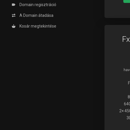
Domain regisztráció
A Domain átadása
Kosár megtekintése
Fx
havo
8
64
2× 45
3