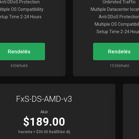
Anti DDoS Protection
Unlimited Traffic
ltiple OS Compatibility
Multiple Datacenter loca
etup Time 2-24 Hours
Anti DDoS Protectio
Multiple OS Compatibil
Setup Time 2-24 Hou
Rendelés
Rendelés
4 Elérhető
15 Elérhető
FxS-DS-AMD-v3
Akár
$189.00
havonta + $30.00 Beállítási díj