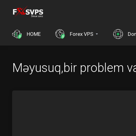
HOME
Forex VPS
Dom
Məyusuq,bir problem var