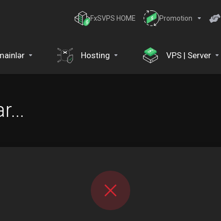
FxSVPS HOME
Promotion
ainlər
Hosting
VPS | Server
...