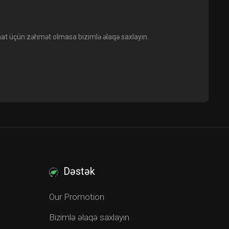
mat üçün zəhmət olmasa bizimlə əlaqə saxlayın.
Dəstək
Our Promotion
Bizimlə əlaqə saxlayın