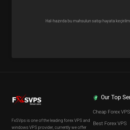
Hal-hazırda bu məhsulun satışı həyata keçiril
Our Top Se
Cheap Forex VP
FxSVps is one of the leading forex VPS and
Best Forex VPS
windows VPS provider, currently we offer