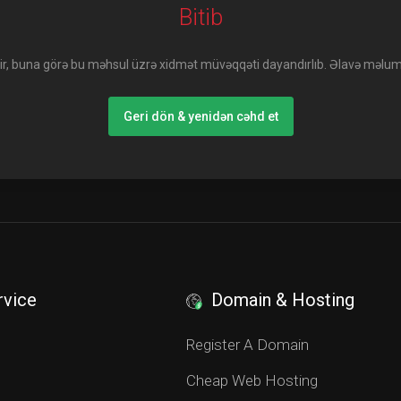
Bitib
mir, buna görə bu məhsul üzrə xidmət müvəqqəti dayandırlıb. Əlavə məlu
Geri dön & yenidən cəhd et
rvice
Domain & Hosting
S
Register A Domain
Cheap Web Hosting