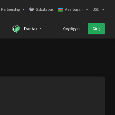
Partnership
Səbətə bax
Azerbaijani
USD
Dəstək
Qeydiyyat
Giriş