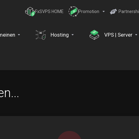
FxSVPS HOME
Promotion
Partnersh
meinen
Hosting
VPS | Server
n...