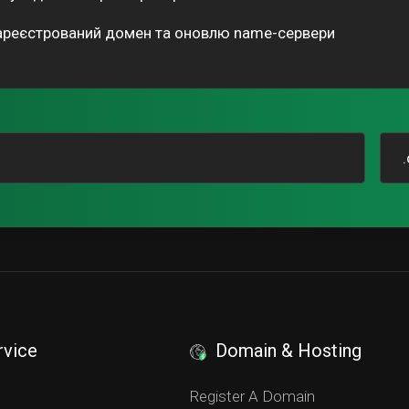
зареєстрований домен та оновлю name-сервери
rvice
Domain & Hosting
S
Register A Domain