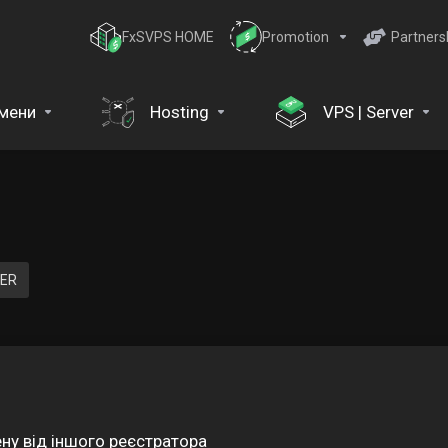
FxSVPS HOME
Promotion
Partners
мени
Hosting
VPS | Server
TER
у від іншого реєстратора