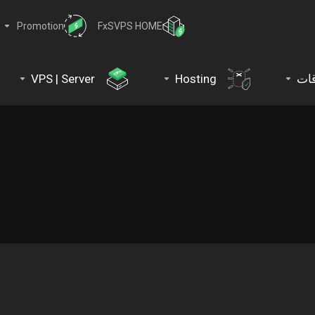
Promotion
FxSVPS HOME
ات
Hosting
VPS | Server