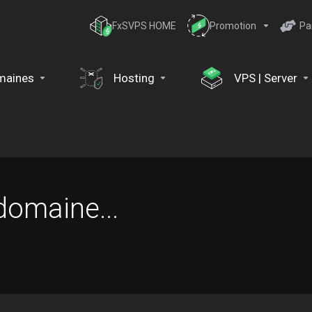
FxSVPS HOME
Promotion
Pa
maines
Hosting
VPS | Server
domaine...