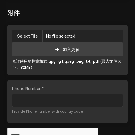
附件
Select File
No file selected
加入更多
允許使用的檔案格式: .jpg, .gif, .jpeg, .png, .txt, .pdf (最大文件大
小： 32MB)
Phone Number *
Provide Phone number with country code