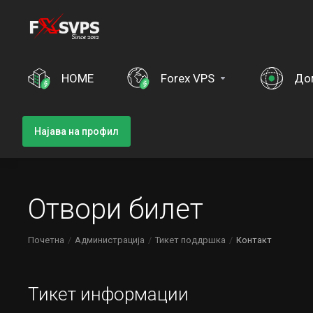
HOME
Forex VPS
До
Најава на профил
Отвори билет
Почетна
Администрација
Тикет поддршка
Контакт
Тикет информации