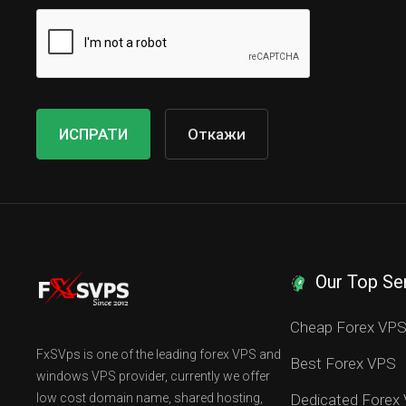
Откажи
Our Top Se
Cheap Forex VP
FxSVps is one of the leading forex VPS and
Best Forex VPS
windows VPS provider, currently we offer
low cost domain name, shared hosting,
Dedicated Forex