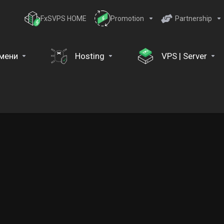
FxSVPS HOME
Promotion
Partnership
мени
Hosting
VPS | Server