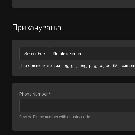
Прикачувања
Select File
No file selected
Дозволени екстензии: .jpg, .gif, .jpeg, .png, .txt, .pdf (Макси
Phone Number *
Provide Phone number with country code