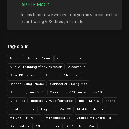
APPLE MAC?
In this tutorial, we will reveal to you how to connect to
your Trading VPS through Remote...
Tag-cloud
Android
Android Phone
apple macbook
Auto MT4 running after VPS restart
Autostartup
Close RDP session
Connect RDP from Tab
Connect using iPhone
Connect VPS using Mac
Connecting Forex VPS
Connecting VPS from windows 10
Copy Files
Increase VPS performance
Install MT4/5
iphone
Locating Log file
Log File
Mac OS
MT4 Auto startup
MT4/5 Optimization
MT5 Autostartup
Multiple MT4/5 Installation
Optimization
RDP Connection
RDP on Apple Mac