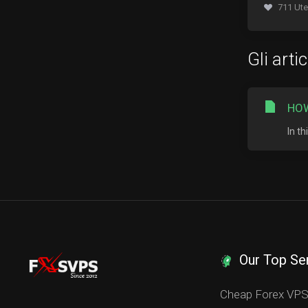
711 Ute
Gli arti
HOW
In t
Our Top Se
Cheap Forex VP