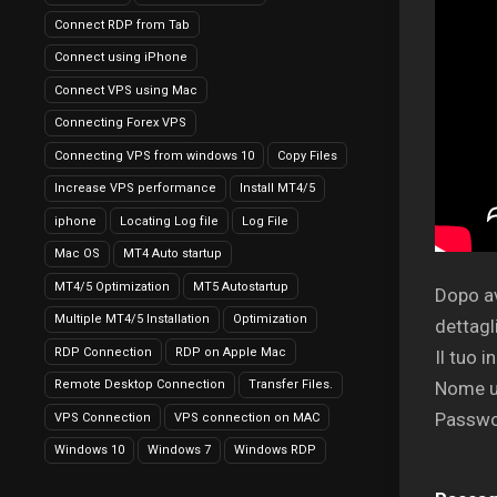
Connect RDP from Tab
Connect using iPhone
Connect VPS using Mac
Connecting Forex VPS
Connecting VPS from windows 10
Copy Files
Increase VPS performance
Install MT4/5
iphone
Locating Log file
Log File
Mac OS
MT4 Auto startup
MT4/5 Optimization
MT5 Autostartup
Dopo av
Multiple MT4/5 Installation
Optimization
dettagl
RDP Connection
RDP on Apple Mac
Il tuo 
Remote Desktop Connection
Transfer Files.
Nome ut
Passwor
VPS Connection
VPS connection on MAC
Windows 10
Windows 7
Windows RDP