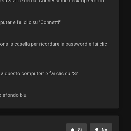
 su Start e cerca "Connessione desktop remoto".
uter e fai clic su "Connetti".
na la casella per ricordare la password e fai clic
a questo computer" e fai clic su "Sì".
 sfondo blu.
Sì
No