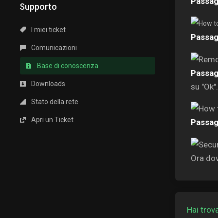
Passag
Supporto
I miei ticket
Passag
Comunicazioni
Base di conoscenza
Passag
Downloads
su "Ok".
Stato della rete
Apri un Ticket
Passag
Ora dov
Hai trov