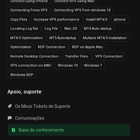
Connect using iPhone
Connect VPS using Mac
Connecting Forex VPS
Connecting VPS from windows 10
Copy Files
Increase VPS performance
Install MT4/5
iphone
Locating Log file
Log File
Mac OS
MT4 Auto startup
MT4/5 Optimization
MT5 Autostartup
Multiple MT4/5 Installation
Optimization
RDP Connection
RDP on Apple Mac
Remote Desktop Connection
Transfer Files.
VPS Connection
VPS connection on MAC
Windows 10
Windows 7
Windows RDP
Apoio, suporte
Os Meus Tickets de Suporte
Comunicações
Base de conhecimento