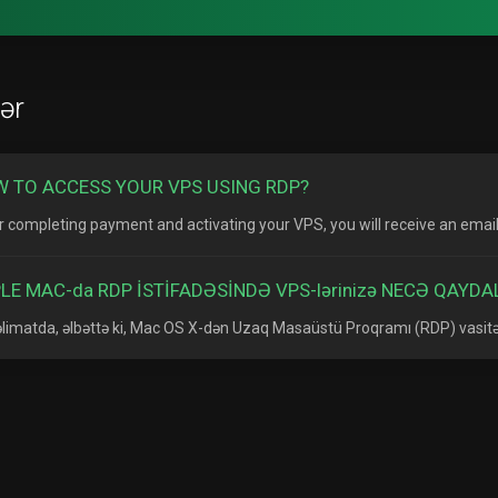
ər
 TO ACCESS YOUR VPS USING RDP?
r completing payment and activating your VPS, you will receive an email.
LE MAC-da RDP İSTİFADƏSİNDƏ VPS-lərinizə NECƏ QAYD
əlimatda, əlbəttə ki, Mac OS X-dən Uzaq Masaüstü Proqramı (RDP) vasitəs