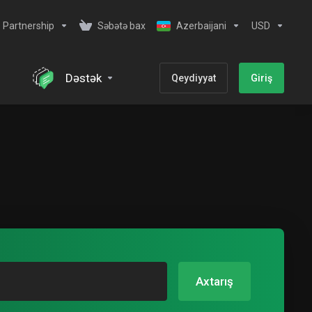
Partnership
Səbətə bax
Azerbaijani
USD
Dəstək
Qeydiyyat
Giriş
Axtarış