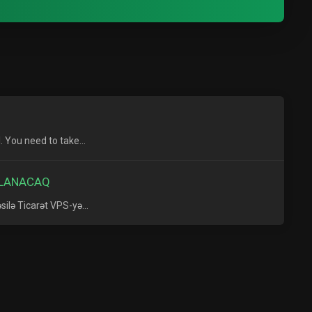
 You need to take...
ALANACAQ
ilə Ticarət VPS-yə...