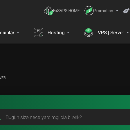
FxSVPS HOME
Promotion
ainlər
Hosting
VPS | Server
VER