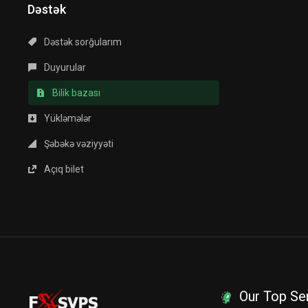
Dəstək
Dəstək sorğularım
Duyurular
Bilik bazası
Yükləmələr
Şəbəkə vəziyyəti
Açıq bilet
Our Top Se