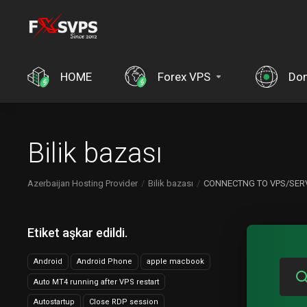
HOME
Forex VPS
Dom
Bilik bazası
Azerbaijan Hosting Provider
Bilik bazası
CONNECTNG TO VPS/SER
Etiket aşkar edildi.
Android
Android Phone
apple macbook
Auto MT4 running after VPS restart
Autostartup
Close RDP session