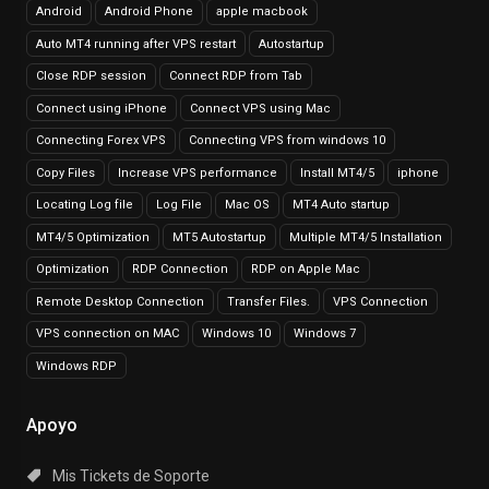
Android
Android Phone
apple macbook
Auto MT4 running after VPS restart
Autostartup
Close RDP session
Connect RDP from Tab
Connect using iPhone
Connect VPS using Mac
Connecting Forex VPS
Connecting VPS from windows 10
Copy Files
Increase VPS performance
Install MT4/5
iphone
Locating Log file
Log File
Mac OS
MT4 Auto startup
MT4/5 Optimization
MT5 Autostartup
Multiple MT4/5 Installation
Optimization
RDP Connection
RDP on Apple Mac
Remote Desktop Connection
Transfer Files.
VPS Connection
VPS connection on MAC
Windows 10
Windows 7
Windows RDP
Apoyo
Mis Tickets de Soporte