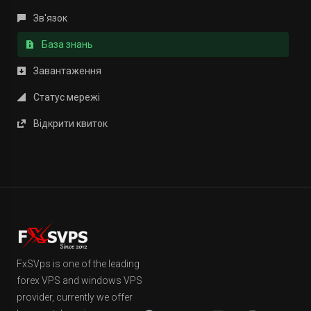
Зв'язок
База знань
Завантаження
Статус мережі
Відкрити квиток
FxSVps is one of the leading
forex VPS and windows VPS
provider, currently we offer