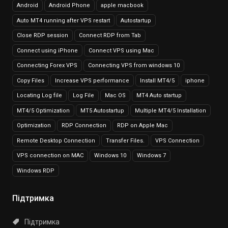
Android
Android Phone
apple macbook
Auto MT4 running after VPS restart
Autostartup
Close RDP session
Connect RDP from Tab
Connect using iPhone
Connect VPS using Mac
Connecting Forex VPS
Connecting VPS from windows 10
Copy Files
Increase VPS performance
Install MT4/5
iphone
Locating Log file
Log File
Mac OS
MT4 Auto startup
MT4/5 Optimization
MT5 Autostartup
Multiple MT4/5 Installation
Optimization
RDP Connection
RDP on Apple Mac
Remote Desktop Connection
Transfer Files.
VPS Connection
VPS connection on MAC
Windows 10
Windows 7
Windows RDP
Підтримка
Підтримка