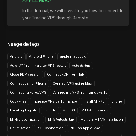
APPLE MAC?
In this tutorial, we will reveal to you how to connect to
your Trading VPS through Remote...
Nuage de tags
Android
Android Phone
apple macbook
Auto MT4 running after VPS restart
Autostartup
Close RDP session
Connect RDP from Tab
Connect using iPhone
Connect VPS using Mac
Connecting Forex VPS
Connecting VPS from windows 10
Copy Files
Increase VPS performance
Install MT4/5
iphone
Locating Log file
Log File
Mac OS
MT4 Auto startup
MT4/5 Optimization
MT5 Autostartup
Multiple MT4/5 Installation
Optimization
RDP Connection
RDP on Apple Mac