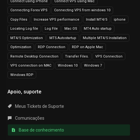
Connect using iPhone
Connect VPS using Mac
Connecting Forex VPS
Connecting VPS from windows 10
Copy Files
Increase VPS performance
Install MT4/5
iphone
Locating Log file
Log File
Mac OS
MT4 Auto startup
MT4/5 Optimization
MT5 Autostartup
Multiple MT4/5 Installation
Optimization
RDP Connection
RDP on Apple Mac
Remote Desktop Connection
Transfer Files.
VPS Connection
VPS connection on MAC
Windows 10
Windows 7
Windows RDP
Apoio, suporte
Meus Tickets de Suporte
Comunicações
Base de conhecimento