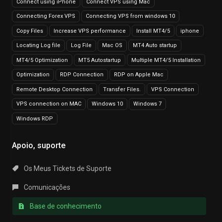
Connect using iPhone
Connect VPS using Mac
Connecting Forex VPS
Connecting VPS from windows 10
Copy Files
Increase VPS performance
Install MT4/5
iphone
Locating Log file
Log File
Mac OS
MT4 Auto startup
MT4/5 Optimization
MT5 Autostartup
Multiple MT4/5 Installation
Optimization
RDP Connection
RDP on Apple Mac
Remote Desktop Connection
Transfer Files.
VPS Connection
VPS connection on MAC
Windows 10
Windows 7
Windows RDP
Apoio, suporte
Os Meus Tickets de Suporte
Comunicações
Base de conhecimento