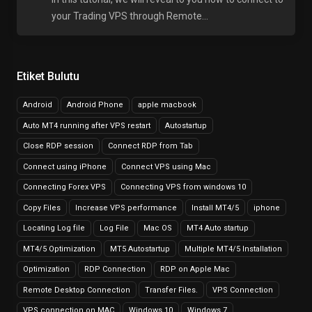
your Trading VPS through Remote...
Etiket Bulutu
Android
Android Phone
apple macbook
Auto MT4 running after VPS restart
Autostartup
Close RDP session
Connect RDP from Tab
Connect using iPhone
Connect VPS using Mac
Connecting Forex VPS
Connecting VPS from windows 10
Copy Files
Increase VPS performance
Install MT4/5
iphone
Locating Log file
Log File
Mac OS
MT4 Auto startup
MT4/5 Optimization
MT5 Autostartup
Multiple MT4/5 Installation
Optimization
RDP Connection
RDP on Apple Mac
Remote Desktop Connection
Transfer Files.
VPS Connection
VPS connection on MAC
Windows 10
Windows 7