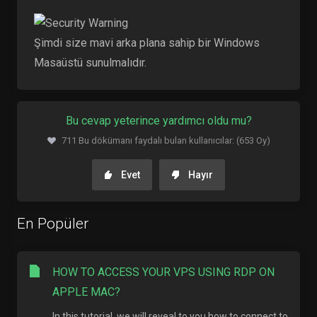
Şimdi size mavi arka plana sahip bir Windows
Masaüstü sunulmalıdır.
Bu cevap yeterince yardımcı oldu mu?
711 Bu dökümanı faydalı bulan kullanıcılar: (653 Oy)
Evet
Hayır
En Popüler
HOW TO ACCESS YOUR VPS USING RDP ON
APPLE MAC?
In this tutorial, we will reveal to you how to connect to