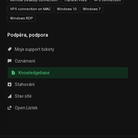
Remote Desktop Connection
Transfer Files.
VPS Connection
VPS connection on MAC
Windows 10
Windows 7
Windows RDP
Podpěra, podpora
Moje support tickety
Oznámení
Knowledgebase
Stahování
Stav sítě
Open Lístek