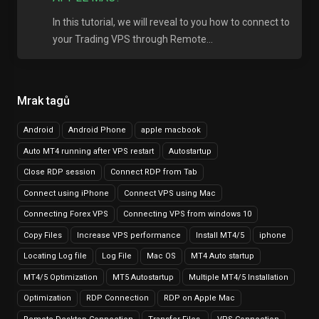
In this tutorial, we will reveal to you how to connect to
your Trading VPS through Remote...
Mrak tagů
Android
Android Phone
apple macbook
Auto MT4 running after VPS restart
Autostartup
Close RDP session
Connect RDP from Tab
Connect using iPhone
Connect VPS using Mac
Connecting Forex VPS
Connecting VPS from windows 10
Copy Files
Increase VPS performance
Install MT4/5
iphone
Locating Log file
Log File
Mac OS
MT4 Auto startup
MT4/5 Optimization
MT5 Autostartup
Multiple MT4/5 Installation
Optimization
RDP Connection
RDP on Apple Mac