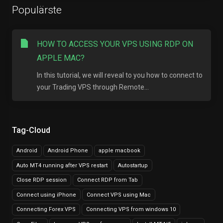
Populärste
HOW TO ACCESS YOUR VPS USING RDP ON
APPLE MAC?
In this tutorial, we will reveal to you how to connect to
your Trading VPS through Remote...
Tag-Cloud
Android
Android Phone
apple macbook
Auto MT4 running after VPS restart
Autostartup
Close RDP session
Connect RDP from Tab
Connect using iPhone
Connect VPS using Mac
Connecting Forex VPS
Connecting VPS from windows 10