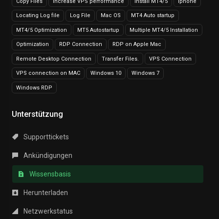
Copy Files
Increase VPS performance
Install MT4/5
iphone
Locating Log file
Log File
Mac OS
MT4 Auto startup
MT4/5 Optimization
MT5 Autostartup
Multiple MT4/5 Installation
Optimization
RDP Connection
RDP on Apple Mac
Remote Desktop Connection
Transfer Files.
VPS Connection
VPS connection on MAC
Windows 10
Windows 7
Windows RDP
Unterstützung
Supporttickets
Ankündigungen
Wissensbasis
Herunterladen
Netzwerkstatus