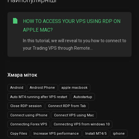
Найпопулярніші
HOW TO ACCESS YOUR VPS USING RDP ON
APPLE MAC?
In this tutorial, we will reveal to you how to connect to
your Trading VPS through Remote...
Хмара міток
Android
Android Phone
apple macbook
Auto MT4 running after VPS restart
Autostartup
Close RDP session
Connect RDP from Tab
Connect using iPhone
Connect VPS using Mac
Connecting Forex VPS
Connecting VPS from windows 10
Copy Files
Increase VPS performance
Install MT4/5
iphone