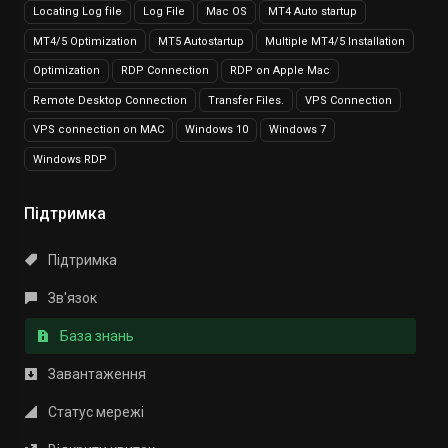
Locating Log file
Log File
Mac OS
MT4 Auto startup
MT4/5 Optimization
MT5 Autostartup
Multiple MT4/5 Installation
Optimization
RDP Connection
RDP on Apple Mac
Remote Desktop Connection
Transfer Files.
VPS Connection
VPS connection on MAC
Windows 10
Windows 7
Windows RDP
Підтримка
Підтримка
Зв'язок
База знань
Завантаження
Статус мережі