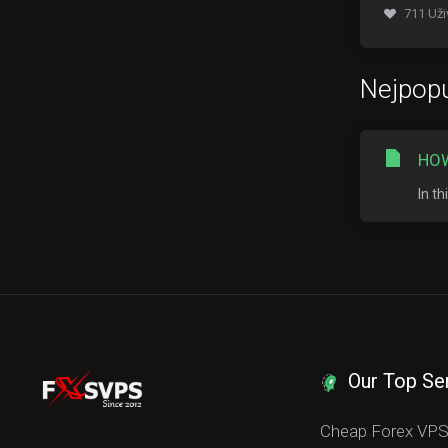
711 Uži
Nejpopu
HOW
In t
Our Top Se
Cheap Forex VP