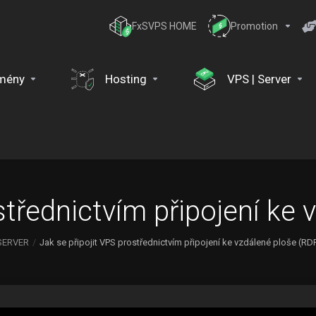
FxSVPS HOME
Promotion
mény
Hosting
VPS | Server
střednictvím připojení ke
SERVER
Jak se připojit VPS prostřednictvím připojení ke vzdálené ploše (RD