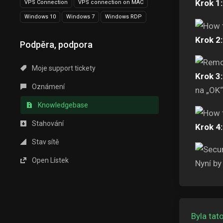
Krok 1:
VPS Connection
VPS connection on MAC
Windows 10
Windows 7
Windows RDP
Krok 2:
Podpěra, podpora
Moje support tickety
Krok 3:
Oznámení
na „OK“
Knowledgebase
Stahování
Krok 4:
Stav sítě
Open Lístek
Nyní b
Byla ta