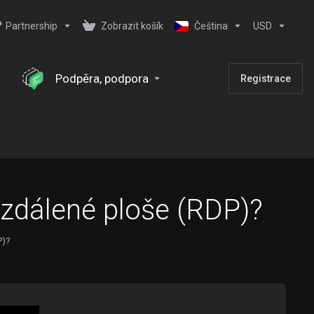
Partnership
Zobrazit košík
Čeština
USD
Podpěra, podpora
Registrace
 vzdálené ploše (RDP)?
P)?