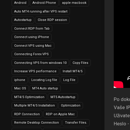
Android
Android Phone
apple macbook
Auto MT4 running after VPS restart
Autostartup
Close RDP session
Connect RDP from Tab
Connect using iPhone
Connect VPS using Mac
Connecting Forex VPS
Connecting VPS from windows 10
Copy Files
Increase VPS performance
Install MT4/5
iphone
Locating Log file
Log File
Mac OS
MT4 Auto startup
MT4/5 Optimization
MT5 Autostartup
Po doko
Multiple MT4/5 Installation
Optimization
Vaše IP
RDP Connection
RDP on Apple Mac
Uživate
Remote Desktop Connection
Transfer Files.
Heslo 