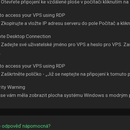
Otevřete připojení ke vzdálené ploše v počítači kliknutím na 
Zkopírujte a vložte IP adresu serveru do pole Počítač a klikně
Zadejte své uživatelské jméno pro VPS a heslo pro VPS. Zaš
.
Zaškrtněte políčko - „Již se neptejte na připojení k tomuto p
y se vám měla zobrazit plocha systému Windows s modrým 
to odpověď nápomocná?