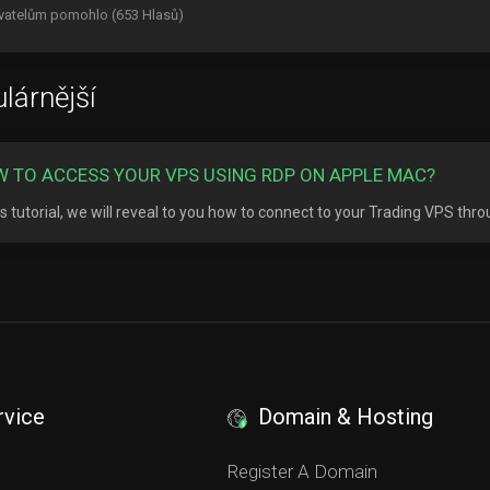
vatelům pomohlo (653 Hlasů)
lárnější
 TO ACCESS YOUR VPS USING RDP ON APPLE MAC?
his tutorial, we will reveal to you how to connect to your Trading VPS thr
rvice
Domain & Hosting
S
Register A Domain