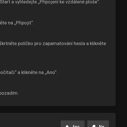
Start a vyhledejte „Připojení ke vzdálené ploše“.
te na „Připojit“.
krtněte políčko pro zapamatování hesla a klikněte
očítači“ a klikněte na „Ano“.
pozadím.
Ano
Ne