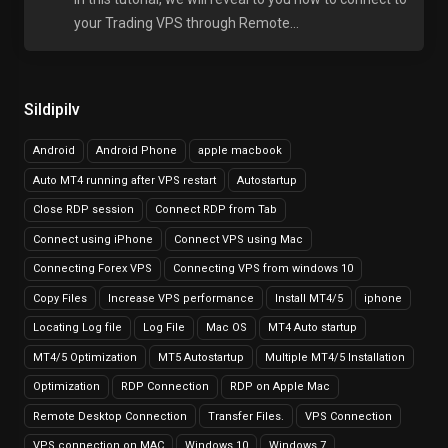
your Trading VPS through Remote...
Sildipilv
Android
Android Phone
apple macbook
Auto MT4 running after VPS restart
Autostartup
Close RDP session
Connect RDP from Tab
Connect using iPhone
Connect VPS using Mac
Connecting Forex VPS
Connecting VPS from windows 10
Copy Files
Increase VPS performance
Install MT4/5
iphone
Locating Log file
Log File
Mac OS
MT4 Auto startup
MT4/5 Optimization
MT5 Autostartup
Multiple MT4/5 Installation
Optimization
RDP Connection
RDP on Apple Mac
Remote Desktop Connection
Transfer Files.
VPS Connection
VPS connection on MAC
Windows 10
Windows 7