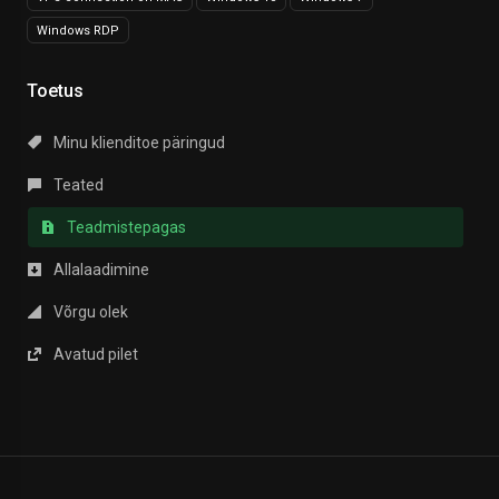
Windows RDP
Toetus
Minu klienditoe päringud
Teated
Teadmistepagas
Allalaadimine
Võrgu olek
Avatud pilet