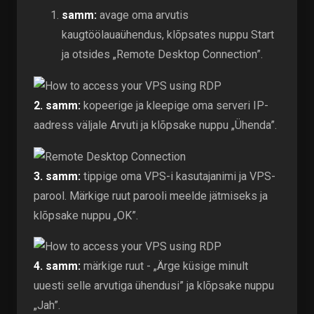
samm:
avage oma arvutis
kaugtöölauaühendus, klõpsates nuppu Start
ja otsides „Remote Desktop Connection”.
2. samm:
kopeerige ja kleepige oma serveri IP-
aadress väljale Arvuti ja klõpsake nuppu „Ühenda”.
3. samm:
tippige oma VPS-i kasutajanimi ja VPS-
parool. Märkige ruut parooli meelde jätmiseks ja
klõpsake nuppu „OK”.
4. samm:
märkige ruut - „Ärge küsige minult
uuesti selle arvutiga ühendusi” ja klõpsake nuppu
„Jah”.