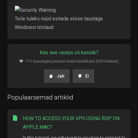
Teile tuleks nüüd esitada sinise taustaga
Windowsi töölaud.
Kas see vastus oli kasulik?
711 Kasutajad peavad seda kasulikuks (653 Hääled)
Jah
Ei
Populaarsemad artiklid
HOW TO ACCESS YOUR VPS USING RDP ON
APPLE MAC?
In this tutorial, we will reveal to you how to connect to