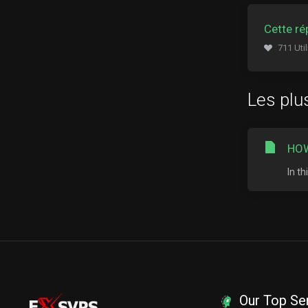
Cette ré
711 Util
Les plu
HOW
In t
Our Top Se