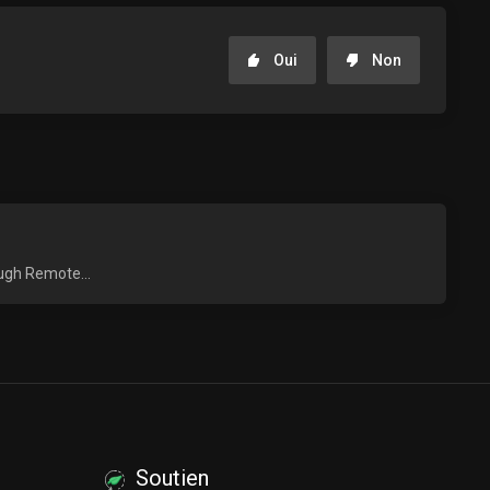
Oui
Non
ough Remote...
Soutien