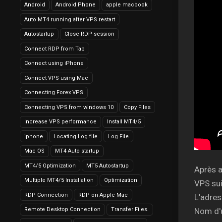
Android
Android Phone
apple macbook
Auto MT4 running after VPS restart
Autostartup
Close RDP session
Connect RDP from Tab
Connect using iPhone
Connect VPS using Mac
Connecting Forex VPS
Connecting VPS from windows 10
Copy Files
Increase VPS performance
Install MT4/5
iphone
Locating Log file
Log File
Mac OS
MT4 Auto startup
MT4/5 Optimization
MT5 Autostartup
Après a
Multiple MT4/5 Installation
Optimization
VPS sui
RDP Connection
RDP on Apple Mac
L'adres
Remote Desktop Connection
Transfer Files.
Nom d'u