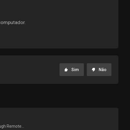
 computador.
Sim
Não
ough Remote...