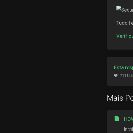
Tudo fe
Verifiq
Esta res
711 Uti
Mais Po
HOW
In t