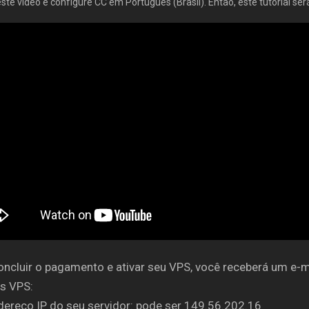
este vídeo e configure CC em Português (Brasil). Então, este tutorial se
ncluir o pagamento e ativar seu VPS, você receberá um e-m
s VPS:
dereço IP do seu servidor: pode ser 149.56.202.16