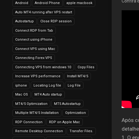
Confira 
Android
Android Phone
apple macbook
Auto MT4 running after VPS restart
Autostartup
Close RDP session
Connect RDP from Tab
Connect using iPhone
Connect VPS using Mac
Connecting Forex VPS
Connecting VPS from windows 10
Copy Files
Increase VPS performance
Install MT4/5
iphone
Locating Log file
Log File
Mac OS
MT4 Auto startup
MT4/5 Optimization
MT5 Autostartup
Multiple MT4/5 Installation
Optimization
Após co
RDP Connection
RDP on Apple Mac
detalhe
Remote Desktop Connection
Transfer Files.
1. O en