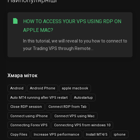
Найпопулярніші
HOW TO ACCESS YOUR VPS USING RDP ON
APPLE MAC?
In this tutorial, we will reveal to you how to connect to
your Trading VPS through Remote...
Хмара міток
Android
Android Phone
apple macbook
Auto MT4 running after VPS restart
Autostartup
Close RDP session
Connect RDP from Tab
Connect using iPhone
Connect VPS using Mac
Connecting Forex VPS
Connecting VPS from windows 10
Copy Files
Increase VPS performance
Install MT4/5
iphone