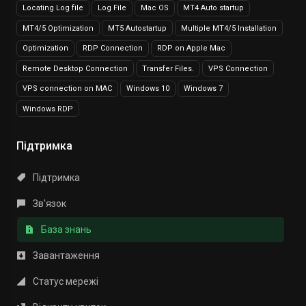
Locating Log file
Log File
Mac OS
MT4 Auto startup
MT4/5 Optimization
MT5 Autostartup
Multiple MT4/5 Installation
Optimization
RDP Connection
RDP on Apple Mac
Remote Desktop Connection
Transfer Files.
VPS Connection
VPS connection on MAC
Windows 10
Windows 7
Windows RDP
Підтримка
Підтримка
Зв'язок
База знань
Завантаження
Статус мережі