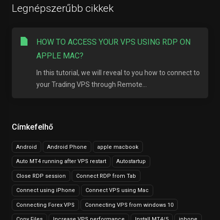
Legnépszerűbb cikkek
HOW TO ACCESS YOUR VPS USING RDP ON
APPLE MAC?
In this tutorial, we will reveal to you how to connect to
your Trading VPS through Remote...
Címkefelhő
Android
Android Phone
apple macbook
Auto MT4 running after VPS restart
Autostartup
Close RDP session
Connect RDP from Tab
Connect using iPhone
Connect VPS using Mac
Connecting Forex VPS
Connecting VPS from windows 10
Copy Files
Increase VPS performance
Install MT4/5
iphone