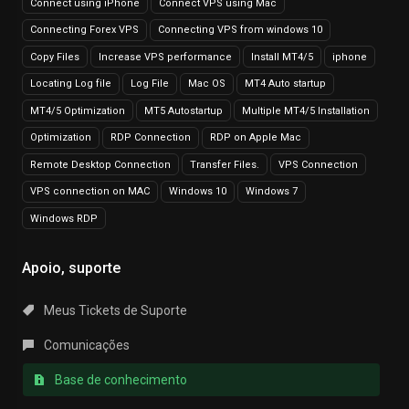
Connect using iPhone
Connect VPS using Mac
Connecting Forex VPS
Connecting VPS from windows 10
Copy Files
Increase VPS performance
Install MT4/5
iphone
Locating Log file
Log File
Mac OS
MT4 Auto startup
MT4/5 Optimization
MT5 Autostartup
Multiple MT4/5 Installation
Optimization
RDP Connection
RDP on Apple Mac
Remote Desktop Connection
Transfer Files.
VPS Connection
VPS connection on MAC
Windows 10
Windows 7
Windows RDP
Apoio, suporte
Meus Tickets de Suporte
Comunicações
Base de conhecimento