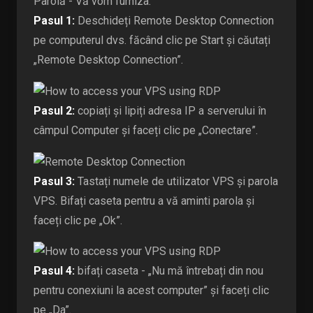
Parolă - Vă vom furniza.
Pasul 1:
Deschideți Remote Desktop Connection
pe computerul dvs. făcând clic pe Start și căutați
„Remote Desktop Connection”.
Pasul 2:
copiați și lipiți adresa IP a serverului în
câmpul Computer și faceți clic pe „Conectare”.
Pasul 3:
Tastați numele de utilizator VPS și parola
VPS. Bifați caseta pentru a vă aminti parola și
faceți clic pe „Ok”.
Pasul 4:
bifați caseta - „Nu mă întrebați din nou
pentru conexiuni la acest computer” și faceți clic
pe „Da”.