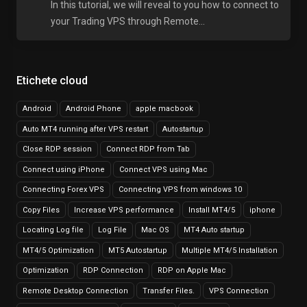
In this tutorial, we will reveal to you how to connect to
your Trading VPS through Remote...
Etichete cloud
Android
Android Phone
apple macbook
Auto MT4 running after VPS restart
Autostartup
Close RDP session
Connect RDP from Tab
Connect using iPhone
Connect VPS using Mac
Connecting Forex VPS
Connecting VPS from windows 10
Copy Files
Increase VPS performance
Install MT4/5
iphone
Locating Log file
Log File
Mac OS
MT4 Auto startup
MT4/5 Optimization
MT5 Autostartup
Multiple MT4/5 Installation
Optimization
RDP Connection
RDP on Apple Mac
Remote Desktop Connection
Transfer Files.
VPS Connection