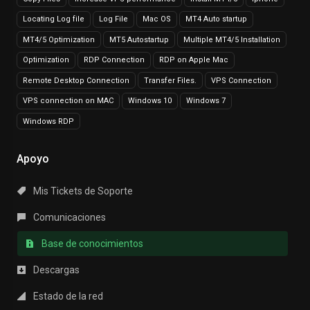
Locating Log file
Log File
Mac OS
MT4 Auto startup
MT4/5 Optimization
MT5 Autostartup
Multiple MT4/5 Installation
Optimization
RDP Connection
RDP on Apple Mac
Remote Desktop Connection
Transfer Files.
VPS Connection
VPS connection on MAC
Windows 10
Windows 7
Windows RDP
Apoyo
Mis Tickets de Soporte
Comunicaciones
Base de conocimientos
Descargas
Estado de la red