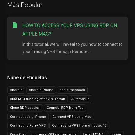
Más Popular
HOW TO ACCESS YOUR VPS USING RDP ON
APPLE MAC?
In this tutorial, we will reveal to you how to connect to
your Trading VPS through Remote...
Nube de Etiquetas
Android
Android Phone
apple macbook
Auto MT4 running after VPS restart
Autostartup
Close RDP session
Connect RDP from Tab
Connect using iPhone
Connect VPS using Mac
Connecting Forex VPS
Connecting VPS from windows 10
Copy Files
Increase VPS performance
Install MT4/5
iphone