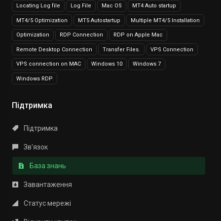
Locating Log file
Log File
Mac OS
MT4 Auto startup
MT4/5 Optimization
MT5 Autostartup
Multiple MT4/5 Installation
Optimization
RDP Connection
RDP on Apple Mac
Remote Desktop Connection
Transfer Files.
VPS Connection
VPS connection on MAC
Windows 10
Windows 7
Windows RDP
Підтримка
Підтримка
Зв'язок
База знань
Завантаження
Статус мережі