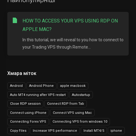
Найпопулярніші
HOW TO ACCESS YOUR VPS USING RDP ON
APPLE MAC?
In this tutorial, we will reveal to you how to connect to
your Trading VPS through Remote...
Хмара міток
Android
Android Phone
apple macbook
Auto MT4 running after VPS restart
Autostartup
Close RDP session
Connect RDP from Tab
Connect using iPhone
Connect VPS using Mac
Connecting Forex VPS
Connecting VPS from windows 10
Copy Files
Increase VPS performance
Install MT4/5
iphone