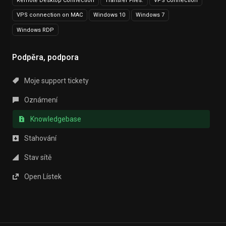
Remote Desktop Connection
Transfer Files.
VPS Connection
VPS connection on MAC
Windows 10
Windows 7
Windows RDP
Podpěra, podpora
Moje support tickety
Oznámení
Knowledgebase
Stahování
Stav sítě
Open Lístek