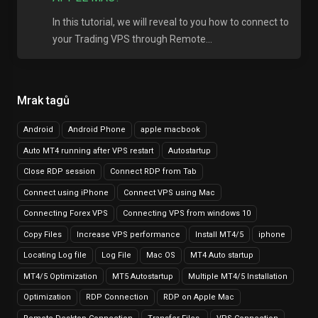
In this tutorial, we will reveal to you how to connect to
your Trading VPS through Remote...
Mrak tagů
Android
Android Phone
apple macbook
Auto MT4 running after VPS restart
Autostartup
Close RDP session
Connect RDP from Tab
Connect using iPhone
Connect VPS using Mac
Connecting Forex VPS
Connecting VPS from windows 10
Copy Files
Increase VPS performance
Install MT4/5
iphone
Locating Log file
Log File
Mac OS
MT4 Auto startup
MT4/5 Optimization
MT5 Autostartup
Multiple MT4/5 Installation
Optimization
RDP Connection
RDP on Apple Mac