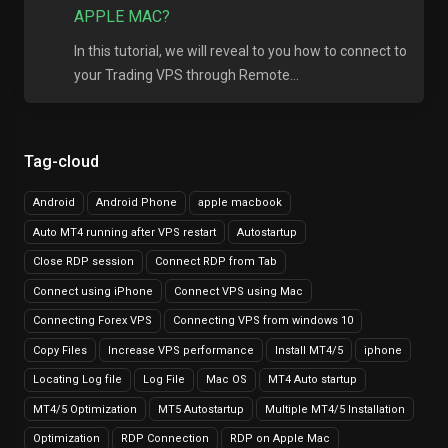
APPLE MAC?
In this tutorial, we will reveal to you how to connect to
your Trading VPS through Remote...
Tag-cloud
Android
Android Phone
apple macbook
Auto MT4 running after VPS restart
Autostartup
Close RDP session
Connect RDP from Tab
Connect using iPhone
Connect VPS using Mac
Connecting Forex VPS
Connecting VPS from windows 10
Copy Files
Increase VPS performance
Install MT4/5
iphone
Locating Log file
Log File
Mac OS
MT4 Auto startup
MT4/5 Optimization
MT5 Autostartup
Multiple MT4/5 Installation
Optimization
RDP Connection
RDP on Apple Mac