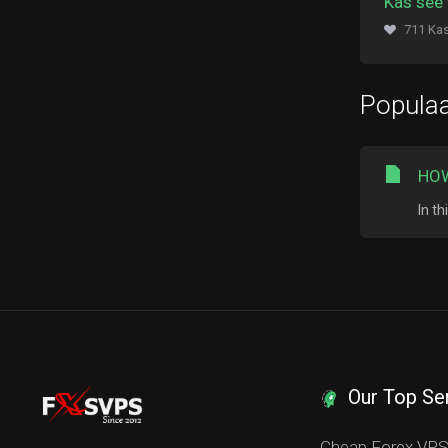
Kas see 
711 Kas
Populaa
HOW
In t
Our Top Se
Cheap Forex VP