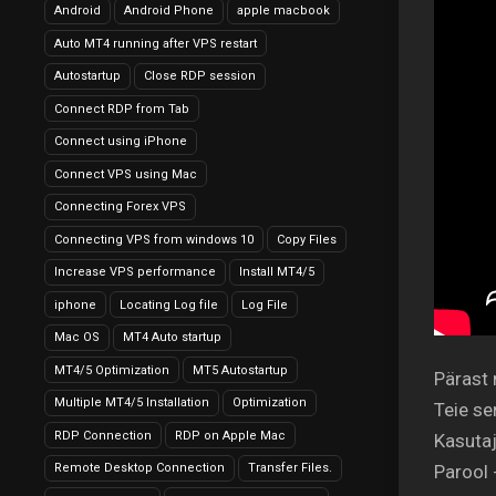
Android
Android Phone
apple macbook
Auto MT4 running after VPS restart
Autostartup
Close RDP session
Connect RDP from Tab
Connect using iPhone
Connect VPS using Mac
Connecting Forex VPS
Connecting VPS from windows 10
Copy Files
Increase VPS performance
Install MT4/5
iphone
Locating Log file
Log File
Mac OS
MT4 Auto startup
MT4/5 Optimization
MT5 Autostartup
Pärast 
Multiple MT4/5 Installation
Optimization
Teie se
RDP Connection
RDP on Apple Mac
Kasutaj
Remote Desktop Connection
Transfer Files.
Parool 