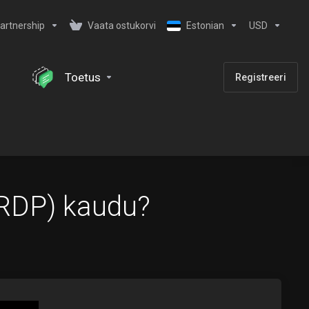
artnership
Vaata ostukorvi
Estonian
USD
Toetus
Registreeri
(RDP) kaudu?