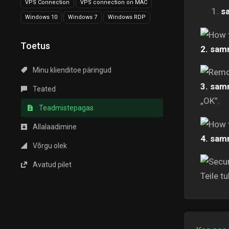
VPS Connection
VPS connection on MAC
s
Windows 10
Windows 7
Windows RDP
Toetus
2. sam
Minu klienditoe päringud
3. sam
Teated
„OK”.
Teadmistepagas
Allalaadimine
4. sam
Võrgu olek
Avatud pilet
Teile t