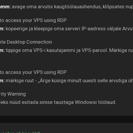
amm:
avage oma arvutis kaugtöölauaühendus, klõpsates nup
m:
kopeerige ja kleepige oma serveri IP-aadress väljale Arvu
m:
tippige oma VPS-i kasutajanimi ja VPS-parool. Märkige ru
m:
märkige ruut - „Ärge küsige minult uuesti selle arvutiga ü
uleks nüüd esitada sinise taustaga Windowsi töölaud.