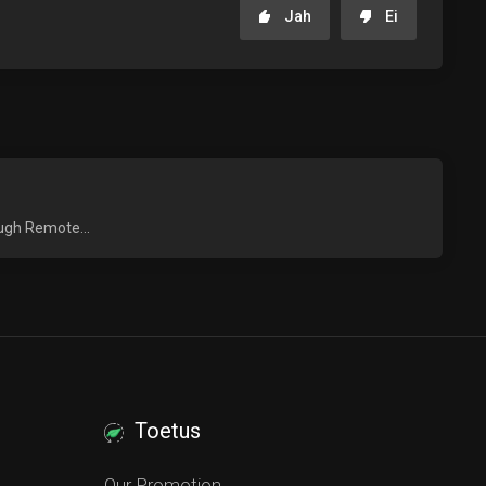
Jah
Ei
ough Remote...
Toetus
Our Promotion