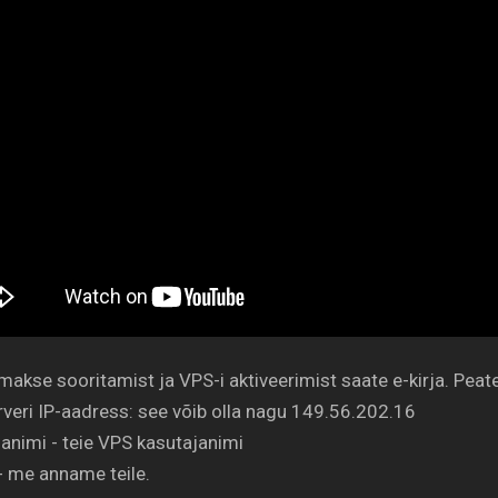
makse sooritamist ja VPS-i aktiveerimist saate e-kirja. Pea
rveri IP-aadress: see võib olla nagu 149.56.202.16
animi - teie VPS kasutajanimi
- me anname teile.