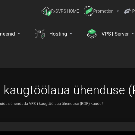
FxSVPS HOME
Promotion
P
meenid
Hosting
VPS | Server
i kaugtöölaua ühenduse 
uidas ühendada VPS-i kaugtöölaua ühenduse (RDP) kaudu?