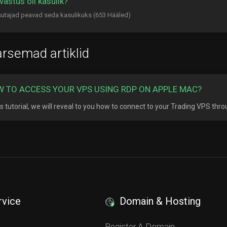
vastus oli kasulik?
utajad peavad seda kasulikuks (653 Hääled)
rsemad artiklid
 TO ACCESS YOUR VPS USING RDP ON APPLE MAC?
his tutorial, we will reveal to you how to connect to your Trading VPS thr
rvice
Domain & Hosting
S
Register A Domain