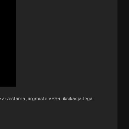
te arvestama järgmiste VPS-i üksikasjadega: