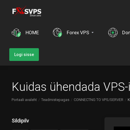
HOME
Forex VPS
Do
Logi sisse
Kuidas ühendada VPS-
Portaali avaleht
Teadmistepagas
CONNECTNG TO VPS/SERVER
K
Sildipilv