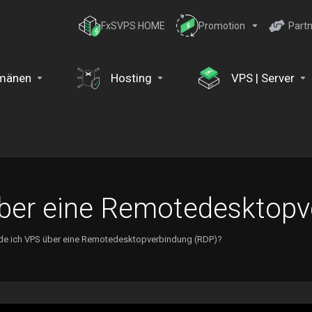
FxSVPS HOME
Promotion
Partn
mänen
Hosting
VPS | Server
über eine Remotedesktop
de ich VPS über eine Remotedesktopverbindung (RDP)?