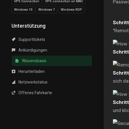
Passwor
VPS Connection
VPS connection on MAC
Windows 10
Windows 7
Windows RDP
Schritt
Unterstützung
"Remot
Supporttickets
Ankündigungen
Schritt
Wissensbasis
Herunterladen
Schritt
sich da
Netzwerkstatus
Offenes Fahrkarte
Schritt
und klic