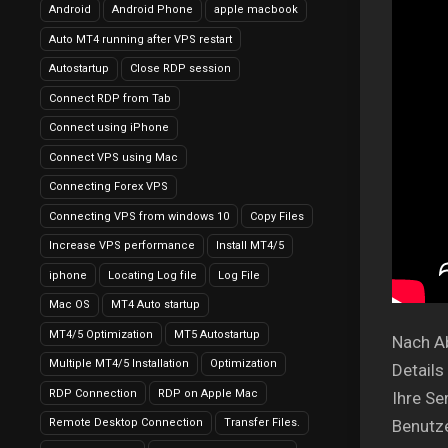
Android
Android Phone
apple macbook
Auto MT4 running after VPS restart
Autostartup
Close RDP session
Connect RDP from Tab
Connect using iPhone
Connect VPS using Mac
Connecting Forex VPS
Connecting VPS from windows 10
Copy Files
Increase VPS performance
Install MT4/5
iphone
Locating Log file
Log File
Mac OS
MT4 Auto startup
MT4/5 Optimization
MT5 Autostartup
Nach Ab
Multiple MT4/5 Installation
Optimization
Details
RDP Connection
RDP on Apple Mac
Ihre Se
Remote Desktop Connection
Transfer Files.
Benutz