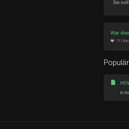
Sie sol
War dies
711 Ben
Populär
HOW
In t