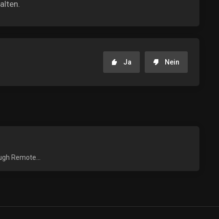
alten.
Ja
Nein
ough Remote...