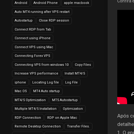
Confira 
Android
Android Phone
apple macbook
Auto MT4 running after VPS restart
Autostartup
Close RDP session
Connect RDP from Tab
Connect using iPhone
Connect VPS using Mac
Connecting Forex VPS
Connecting VPS from windows 10
Copy Files
Increase VPS performance
Install MT4/5
iphone
Locating Log file
Log File
Mac OS
MT4 Auto startup
MT4/5 Optimization
MT5 Autostartup
Multiple MT4/5 Installation
Optimization
Após co
RDP Connection
RDP on Apple Mac
detalhe
Remote Desktop Connection
Transfer Files.
1. O en