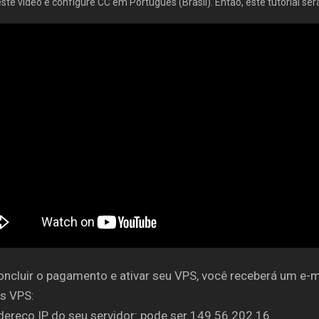
este vídeo e configure CC em Português (Brasil). Então, este tutorial se
ncluir o pagamento e ativar seu VPS, você receberá um e-m
s VPS:
dereço IP do seu servidor: pode ser 149.56.202.16