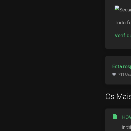
Tudo fe
Verifiq
Esta resp
711 Usu
Os Mai
HOW
In t