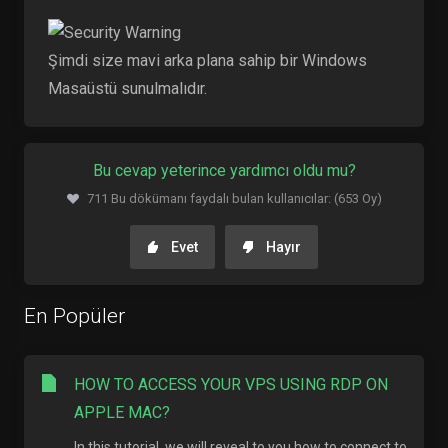
Şimdi size mavi arka plana sahip bir Windows
Masaüstü sunulmalıdır.
Bu cevap yeterince yardımcı oldu mu?
711 Bu dökümanı faydalı bulan kullanıcılar: (653 Oy)
Evet
Hayır
En Popüler
HOW TO ACCESS YOUR VPS USING RDP ON
APPLE MAC?
In this tutorial, we will reveal to you how to connect to