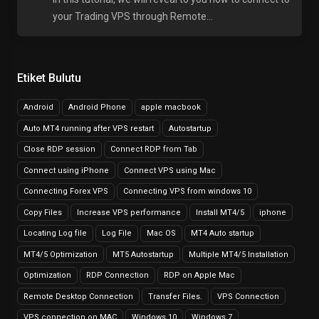
your Trading VPS through Remote...
Etiket Bulutu
Android
Android Phone
apple macbook
Auto MT4 running after VPS restart
Autostartup
Close RDP session
Connect RDP from Tab
Connect using iPhone
Connect VPS using Mac
Connecting Forex VPS
Connecting VPS from windows 10
Copy Files
Increase VPS performance
Install MT4/5
iphone
Locating Log file
Log File
Mac OS
MT4 Auto startup
MT4/5 Optimization
MT5 Autostartup
Multiple MT4/5 Installation
Optimization
RDP Connection
RDP on Apple Mac
Remote Desktop Connection
Transfer Files.
VPS Connection
VPS connection on MAC
Windows 10
Windows 7